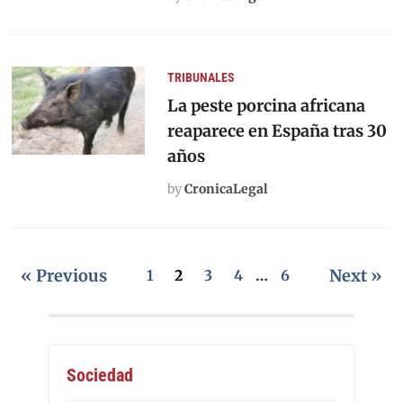
TRIBUNALES
La peste porcina africana
reaparece en España tras 30
años
by
CronicaLegal
« Previous
Next »
1
2
3
4
…
6
Sociedad