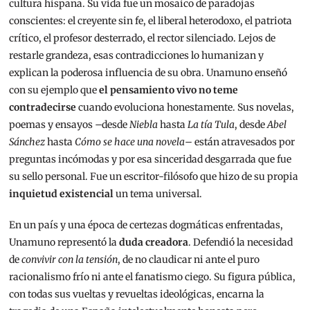
cultura hispana. Su vida fue un mosaico de paradojas
conscientes: el creyente sin fe, el liberal heterodoxo, el patriota
crítico, el profesor desterrado, el rector silenciado. Lejos de
restarle grandeza, esas contradicciones lo humanizan y
explican la poderosa influencia de su obra. Unamuno enseñó
con su ejemplo que
el pensamiento vivo no teme
contradecirse
cuando evoluciona honestamente. Sus novelas,
poemas y ensayos –desde
Niebla
hasta
La tía Tula
, desde
Abel
Sánchez
hasta
Cómo se hace una novela
– están atravesados por
preguntas incómodas y por esa sinceridad desgarrada que fue
su sello personal. Fue un escritor-filósofo que hizo de su propia
inquietud existencial
un tema universal.
En un país y una época de certezas dogmáticas enfrentadas,
Unamuno representó la
duda creadora
. Defendió la necesidad
de
convivir con la tensión
, de no claudicar ni ante el puro
racionalismo frío ni ante el fanatismo ciego. Su figura pública,
con todas sus vueltas y revueltas ideológicas, encarna la