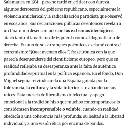
Salamanca en 1931– pero no tardó en criticar con dureza
algunos derroteros del gobierno republicano, especialmente la
violencia anticlerical y la radicalización partidista que observó
en esos años. Sus declaraciones públicas de entonces revelan a
un Unamuno desencantado con
los extremos ideológicos
:
atacó tanto al fanatismo de izquierda como al dogmatismo de
derecha. En uno de sus arranques polémicos exclamó contra el
extremismo: “¡Que inventen ellos!”, frase irónica con la que
parecía desentenderse del cientificismo europeo, pero que en
realidad reflejaba su desesperanza ante la falta de auténtica
profundidad espiritual en la política española. En el fondo, Don
Miguel seguía reivindicando una España guiada por la
tolerancia, la cultura y la vida interior
, sin abandonar sus
raíces. Esta mezcla de liberalismo intelectual y apego
emocional a la tradición hizo que muchos contemporáneos lo
considerasen
incomprensible o voluble
, cuando en realidad
obedecía a una coherencia más profunda: su lealtad a la libertad
individual y a una visión ética por encima de bandos.