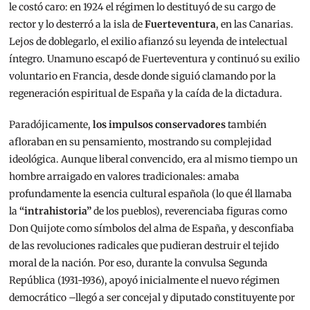
le costó caro: en 1924 el régimen lo destituyó de su cargo de
rector y lo desterró a la isla de
Fuerteventura
, en las Canarias.
Lejos de doblegarlo, el exilio afianzó su leyenda de intelectual
íntegro. Unamuno escapó de Fuerteventura y continuó su exilio
voluntario en Francia, desde donde siguió clamando por la
regeneración espiritual de España y la caída de la dictadura.
Paradójicamente,
los impulsos conservadores
también
afloraban en su pensamiento, mostrando su complejidad
ideológica. Aunque liberal convencido, era al mismo tiempo un
hombre arraigado en valores tradicionales: amaba
profundamente la esencia cultural española (lo que él llamaba
la
“intrahistoria”
de los pueblos), reverenciaba figuras como
Don Quijote como símbolos del alma de España, y desconfiaba
de las revoluciones radicales que pudieran destruir el tejido
moral de la nación. Por eso, durante la convulsa Segunda
República (1931-1936), apoyó inicialmente el nuevo régimen
democrático –llegó a ser concejal y diputado constituyente por