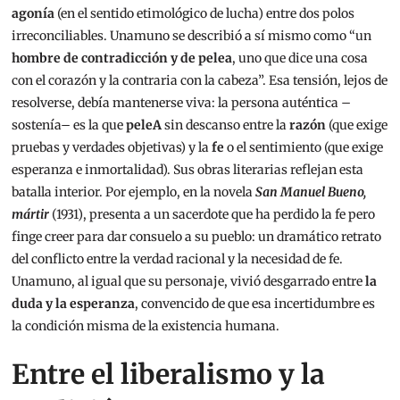
agonía
(en el sentido etimológico de lucha) entre dos polos
irreconciliables. Unamuno se describió a sí mismo como “un
hombre de contradicción y de pelea
, uno que dice una cosa
con el corazón y la contraria con la cabeza”. Esa tensión, lejos de
resolverse, debía mantenerse viva: la persona auténtica –
sostenía– es la que
peleA
sin descanso entre la
razón
(que exige
pruebas y verdades objetivas) y la
fe
o el sentimiento (que exige
esperanza e inmortalidad). Sus obras literarias reflejan esta
batalla interior. Por ejemplo, en la novela
San Manuel Bueno,
mártir
(1931), presenta a un sacerdote que ha perdido la fe pero
finge creer para dar consuelo a su pueblo: un dramático retrato
del conflicto entre la verdad racional y la necesidad de fe.
Unamuno, al igual que su personaje, vivió desgarrado entre
la
duda y la esperanza
, convencido de que esa incertidumbre es
la condición misma de la existencia humana.
Entre el liberalismo y la