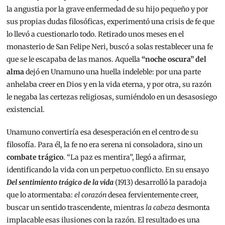
la angustia por la grave enfermedad de su hijo pequeño y por
sus propias dudas filosóficas, experimentó una crisis de fe que
lo llevó a cuestionarlo todo. Retirado unos meses en el
monasterio de San Felipe Neri, buscó a solas restablecer una fe
que se le escapaba de las manos. Aquella
“noche oscura” del
alma
dejó en Unamuno una huella indeleble: por una parte
anhelaba creer en Dios y en la vida eterna, y por otra, su razón
le negaba las certezas religiosas, sumiéndolo en un desasosiego
existencial.
Unamuno convertiría esa desesperación en el centro de su
filosofía. Para él, la fe no era serena ni consoladora, sino un
combate trágico
. “La paz es mentira”, llegó a afirmar,
identificando la vida con un perpetuo conflicto. En su ensayo
Del sentimiento trágico de la vida
(1913) desarrolló la paradoja
que lo atormentaba:
el corazón
desea fervientemente creer,
buscar un sentido trascendente, mientras
la cabeza
desmonta
implacable esas ilusiones con la razón. El resultado es una