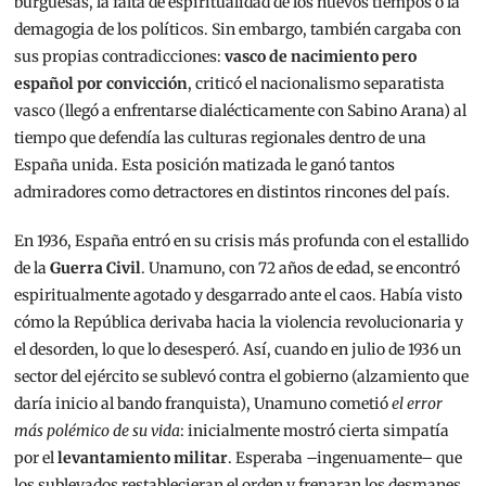
burguesas, la falta de espiritualidad de los nuevos tiempos o la
demagogia de los políticos. Sin embargo, también cargaba con
sus propias contradicciones:
vasco de nacimiento pero
español por convicción
, criticó el nacionalismo separatista
vasco (llegó a enfrentarse dialécticamente con Sabino Arana) al
tiempo que defendía las culturas regionales dentro de una
España unida. Esta posición matizada le ganó tantos
admiradores como detractores en distintos rincones del país.
En 1936, España entró en su crisis más profunda con el estallido
de la
Guerra Civil
. Unamuno, con 72 años de edad, se encontró
espiritualmente agotado y desgarrado ante el caos. Había visto
cómo la República derivaba hacia la violencia revolucionaria y
el desorden, lo que lo desesperó. Así, cuando en julio de 1936 un
sector del ejército se sublevó contra el gobierno (alzamiento que
daría inicio al bando franquista), Unamuno cometió
el error
más polémico de su vida
: inicialmente mostró cierta simpatía
por el
levantamiento militar
. Esperaba –ingenuamente– que
los sublevados restablecieran el orden y frenaran los desmanes