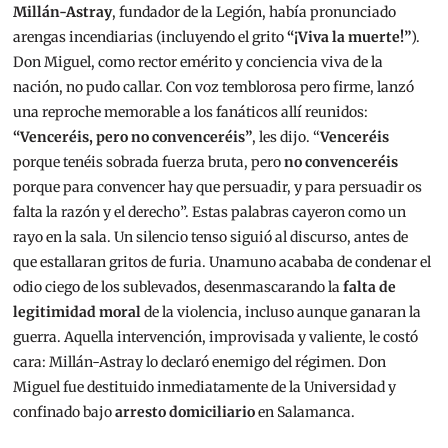
Millán-Astray
, fundador de la Legión, había pronunciado
arengas incendiarias (incluyendo el grito
“¡Viva la muerte!”
).
Don Miguel, como rector emérito y conciencia viva de la
nación, no pudo callar. Con voz temblorosa pero firme, lanzó
una reproche memorable a los fanáticos allí reunidos:
“Venceréis, pero no convenceréis”
, les dijo. “
Venceréis
porque tenéis sobrada fuerza bruta, pero
no convenceréis
porque para convencer hay que persuadir, y para persuadir os
falta la razón y el derecho”. Estas palabras cayeron como un
rayo en la sala. Un silencio tenso siguió al discurso, antes de
que estallaran gritos de furia. Unamuno acababa de condenar el
odio ciego de los sublevados, desenmascarando la
falta de
legitimidad moral
de la violencia, incluso aunque ganaran la
guerra. Aquella intervención, improvisada y valiente, le costó
cara: Millán-Astray lo declaró enemigo del régimen. Don
Miguel fue destituido inmediatamente de la Universidad y
confinado bajo
arresto domiciliario
en Salamanca.