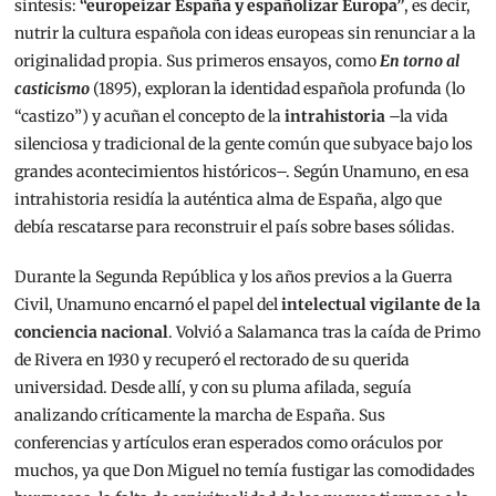
síntesis:
“europeizar España y españolizar Europa”
, es decir,
nutrir la cultura española con ideas europeas sin renunciar a la
originalidad propia. Sus primeros ensayos, como
En torno al
casticismo
(1895), exploran la identidad española profunda (lo
“castizo”) y acuñan el concepto de la
intrahistoria
–la vida
silenciosa y tradicional de la gente común que subyace bajo los
grandes acontecimientos históricos–. Según Unamuno, en esa
intrahistoria residía la auténtica alma de España, algo que
debía rescatarse para reconstruir el país sobre bases sólidas.
Durante la Segunda República y los años previos a la Guerra
Civil, Unamuno encarnó el papel del
intelectual vigilante de la
conciencia nacional
. Volvió a Salamanca tras la caída de Primo
de Rivera en 1930 y recuperó el rectorado de su querida
universidad. Desde allí, y con su pluma afilada, seguía
analizando críticamente la marcha de España. Sus
conferencias y artículos eran esperados como oráculos por
muchos, ya que Don Miguel no temía fustigar las comodidades