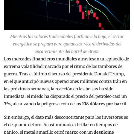
Mientras los valores tradicionales fluctúan a la baja, el sector
energético se prepara para ganancias récord derivadas del
encarecimiento del barril de Brent.
Los mercados financieros mundiales atraviesan un episodio de
extrema volatilidad marcado por el ritmo de los tambores de
guerra. Tras el último discurso del presidente Donald Trump,
en el que anticipó nuevas operaciones militares contra Irán en
las próximas semanas, la reacción en las bolsas ha sido
inmediata: el miedo ha disparado el precio del petróleo casi un
7%
, alcanzando la peligrosa cota de los
108 dólares por barril
.
Sin embargo, el dato más desconcertante para los inversores es
el desplome del oro. Acostumbrado a brillar en tiempos de
pánico, el metal amarillo cerró marzo con un
desplome