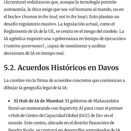
(Accenture) enfatizaron que, aunque la tecnología permite
autonomía, la ética exige que sea «el humano al mando, no en
el bucle» (
human in the lead, not in the loop
).
Esto plantea un
desafío regulatorio masivo. La legislación actual, como el
Reglamento de IA de la UE, se centra en el riesgo del modelo. La
IA agéntica requiere una «gobernanza en tiempo de ejecución»
(
runtime governance
)
, capaz de monitorear y auditar
decisiones de IA en tiempo real.
5.2. Acuerdos Históricos en Davos
La cumbre vio la firma de acuerdos concretos que comienzan a
dibujar la geografía legal de la IA:
El Hub de IA de Mumbai:
El gobierno de Maharashtra
firmó un memorando con Supervity AI para crear el primer
«Hub de Centro de Capacidad Global (GCC) de IA» en el
mundo. Este centro, ubicado en el distrito financiero de
Bandra Kurla, se centrará en desarrollar «empleados de IA