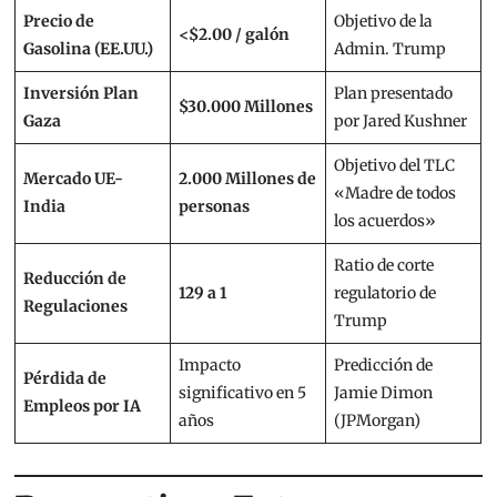
Precio de
Objetivo de la
<$2.00 / galón
Gasolina (EE.UU.)
Admin. Trump
Inversión Plan
Plan presentado
$30.000 Millones
Gaza
por Jared Kushner
Objetivo del TLC
Mercado UE-
2.000 Millones de
«Madre de todos
India
personas
los acuerdos»
Ratio de corte
Reducción de
129 a 1
regulatorio de
Regulaciones
Trump
Impacto
Predicción de
Pérdida de
significativo en 5
Jamie Dimon
Empleos por IA
años
(JPMorgan)