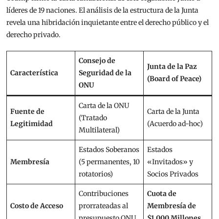
líderes de 19 naciones.
El análisis de la estructura de la Junta
revela una hibridación inquietante entre el derecho público y el
derecho privado.
Consejo de
Junta de la Paz
Característica
Seguridad de la
(Board of Peace)
ONU
Carta de la ONU
Fuente de
Carta de la Junta
(Tratado
Legitimidad
(Acuerdo ad-hoc)
Multilateral)
Estados Soberanos
Estados
Membresía
(5 permanentes, 10
«Invitados» y
rotatorios)
Socios Privados
Contribuciones
Cuota de
Costo de Acceso
prorrateadas al
Membresía de
presupuesto ONU
$1.000 Millones